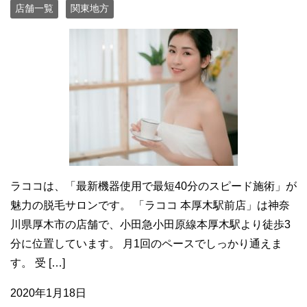
店舗一覧
関東地方
ラココは、「最新機器使用で最短40分のスピード施術」が
魅力の脱毛サロンです。 「ラココ 本厚木駅前店」は神奈
川県厚木市の店舗で、小田急小田原線本厚木駅より徒歩3
分に位置しています。 月1回のペースでしっかり通えま
す。 受 […]
2020年1月18日