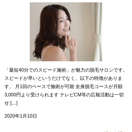
「最短40分でのスピード施術」が魅力の脱毛サロンです。
スピードが早いというだけでなく、以下の特徴がありま
す。 月1回のペースで施術が可能 全身脱毛コースが月額
3,000円より受けられます テレビCM等の広報活動は一切
せ […]
2020年1月10日