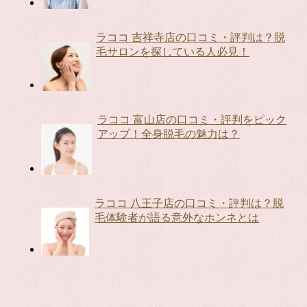
ラココ 吉祥寺店の口コミ・評判は？脱
毛サロンを探している人必見！
ラココ 富山店の口コミ・評判をピック
アップ！全身脱毛の魅力は？
ラココ 八王子店の口コミ・評判は？脱
毛体験者が語る意外なホンネとは