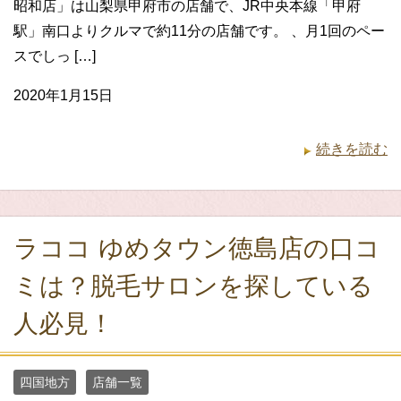
昭和店」は山梨県甲府市の店舗で、JR中央本線「甲府
駅」南口よりクルマで約11分の店舗です。 、月1回のペー
スでしっ […]
2020年1月15日
続きを読む
ラココ ゆめタウン徳島店の口コ
ミは？脱毛サロンを探している
人必見！
四国地方
店舗一覧