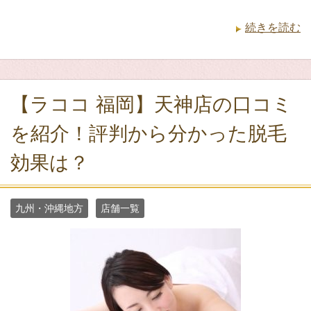
続きを読む
【ラココ 福岡】天神店の口コミ
を紹介！評判から分かった脱毛
効果は？
九州・沖縄地方
店舗一覧