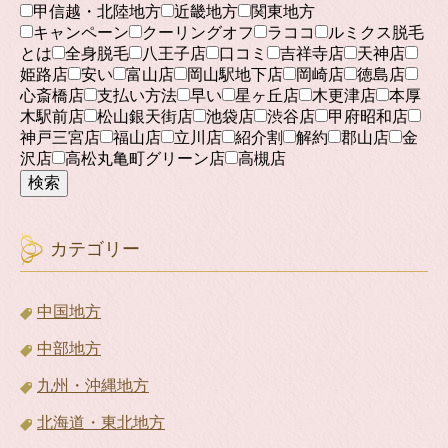
甲信越・北陸地方
近畿地方
関東地方
キャンペーン
クーリングオフ
ラココ
ルミクス脱毛
とは
全身脱毛
八王子店
口コミ
吉祥寺店
天神店
姫路店
安い
富山店
岡山駅地下店
岡崎店
徳島店
心斎橋店
支払い方法
早い
星ヶ丘店
木更津店
本厚
木駅前店
松山銀天街店
池袋店
渋谷店
甲府昭和店
神戸三宮店
福山店
立川店
紹介割
解約
郡山店
金
沢店
高松丸亀町グリーン店
高槻店
検索
カテゴリー
中国地方
中部地方
九州・沖縄地方
北海道・東北地方