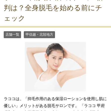
判は？全身脱毛を始める前にチ
ェック
店舗一覧
甲信越・北陸地方
ラココは、「抑毛作用のある保湿ローションを使用し肌に
優しい」メリットがある脱毛サロンです。 「ラココ 甲府