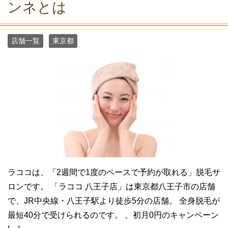
ンネとは
店舗一覧
東京都
ラココは、「2週間で1度のペースで予約が取れる」脱毛サ
ロンです。 「ラココ 八王子店」は東京都八王子市の店舗
で、JR中央線・八王子駅より徒歩5分の店舗。 全身脱毛が
最短40分で受けられるのです。 、初月0円のキャンペーン