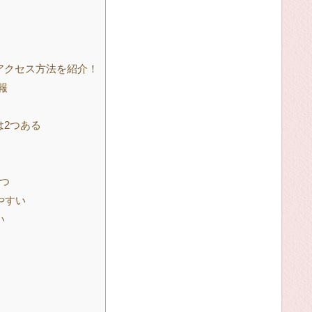
アクセス方法を紹介！
報
は2つある
つ
やすい
い