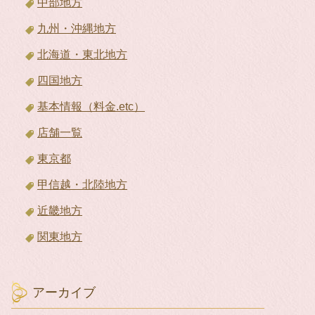
中部地方
九州・沖縄地方
北海道・東北地方
四国地方
基本情報（料金.etc）
店舗一覧
東京都
甲信越・北陸地方
近畿地方
関東地方
アーカイブ