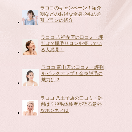
ラココのキャンペーン！紹介
割などのお得な全身脱毛の割
引プランの紹介
ラココ 吉祥寺店の口コミ・評
判は？脱毛サロンを探してい
る人必見！
ラココ 富山店の口コミ・評判
をピックアップ！全身脱毛の
魅力は？
ラココ 八王子店の口コミ・評
判は？脱毛体験者が語る意外
なホンネとは