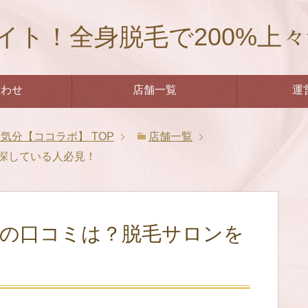
イト！全身脱毛で200%上
合わせ
店舗一覧
運
々気分【ココラボ】
TOP
店舗一覧
探している人必見！
店の口コミは？脱毛サロンを