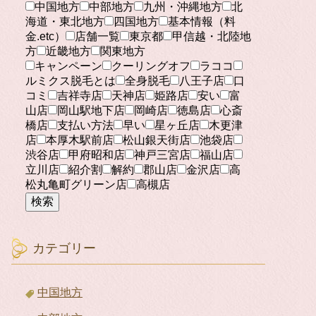
中国地方
中部地方
九州・沖縄地方
北
海道・東北地方
四国地方
基本情報（料
金.etc）
店舗一覧
東京都
甲信越・北陸地
方
近畿地方
関東地方
キャンペーン
クーリングオフ
ラココ
ルミクス脱毛とは
全身脱毛
八王子店
口
コミ
吉祥寺店
天神店
姫路店
安い
富
山店
岡山駅地下店
岡崎店
徳島店
心斎
橋店
支払い方法
早い
星ヶ丘店
木更津
店
本厚木駅前店
松山銀天街店
池袋店
渋谷店
甲府昭和店
神戸三宮店
福山店
立川店
紹介割
解約
郡山店
金沢店
高
松丸亀町グリーン店
高槻店
検索
カテゴリー
中国地方