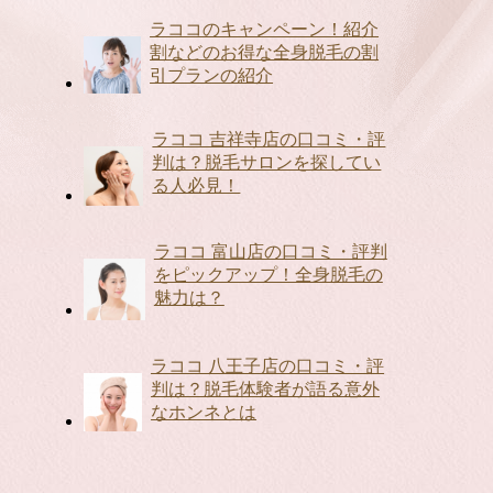
ラココのキャンペーン！紹介
割などのお得な全身脱毛の割
引プランの紹介
ラココ 吉祥寺店の口コミ・評
判は？脱毛サロンを探してい
る人必見！
ラココ 富山店の口コミ・評判
をピックアップ！全身脱毛の
魅力は？
ラココ 八王子店の口コミ・評
判は？脱毛体験者が語る意外
なホンネとは