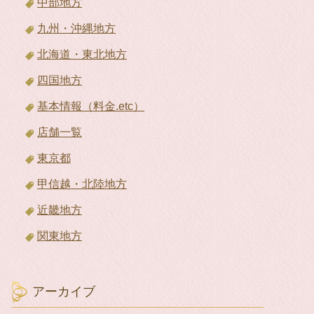
中部地方
九州・沖縄地方
北海道・東北地方
四国地方
基本情報（料金.etc）
店舗一覧
東京都
甲信越・北陸地方
近畿地方
関東地方
アーカイブ