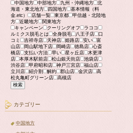
中国地方
中部地方
九州・沖縄地方
北
海道・東北地方
四国地方
基本情報（料
金.etc）
店舗一覧
東京都
甲信越・北陸地
方
近畿地方
関東地方
キャンペーン
クーリングオフ
ラココ
ルミクス脱毛とは
全身脱毛
八王子店
口
コミ
吉祥寺店
天神店
姫路店
安い
富
山店
岡山駅地下店
岡崎店
徳島店
心斎
橋店
支払い方法
早い
星ヶ丘店
木更津
店
本厚木駅前店
松山銀天街店
池袋店
渋谷店
甲府昭和店
神戸三宮店
福山店
立川店
紹介割
解約
郡山店
金沢店
高
松丸亀町グリーン店
高槻店
検索
カテゴリー
中国地方