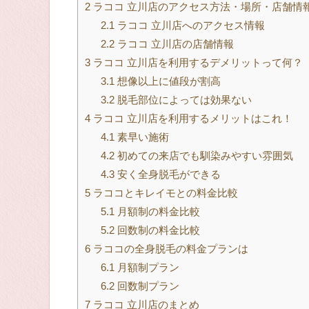
2
ラココ 立川店のアクセス方法・場所・店舗情
2.1
ラココ 立川店へのアクセス情報
2.2
ラココ 立川店の店舗情報
3
ラココ 立川店を利用するデメリットって何？
3.1
想像以上に値段が割高
3.2
脱毛部位によっては効果ない
4
ラココ 立川店を利用するメリットはこれ！
4.1
素早い施術
4.2
初めての来店でも馴染みやすい雰囲気
4.3
安く全身脱毛ができる
5
ラココとキレイモとの料金比較
5.1
月額制の料金比較
5.2
回数制の料金比較
6
ラココの全身脱毛の料金プランは
6.1
月額制プラン
6.2
回数制プラン
7
ラココ 立川店のまとめ