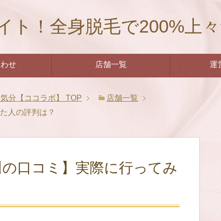
イト！全身脱毛で200%上
合わせ
店舗一覧
運
々気分【ココラボ】
TOP
店舗一覧
みた人の評判は？
川の口コミ】実際に行ってみ